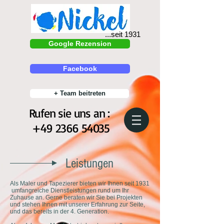
...seit 1931
Google Rezension
Facebook
+ Team beitreten
Rufen sie uns an :
+49 2366 54035
Leistungen
Als Maler und Tapezierer bieten wir Ihnen seit 1931
umfangreiche Dienstleistungen rund um Ihr
Zuhause an. Gerne beraten wir Sie bei Projekten
und stehen Ihnen mit unserer Erfahrung zur Seite,
und das bereits in der 4. Generation.