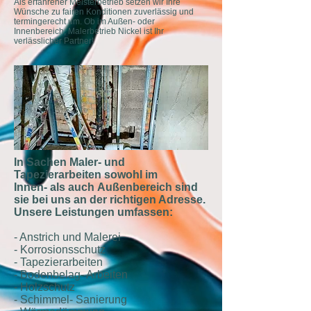
Als erfahrener Meisterbetrieb setzen wir Ihre
Wünsche zu fairen Konditionen zuverlässig und
termingerecht um. Ob im Außen- oder
Innenbereich, Malerbetrieb Nickel ist Ihr
verlässlicher Partner!
In Sachen Maler- und
Tapezierarbeiten sowohl im
Innen- als auch Außenbereich sind
sie bei uns an der richtigen Adresse.
Unsere Leistungen umfassen:
- Anstrich und Malerei
- Korrosionsschutz
- Tapezierarbeiten
- Bodenbelag- Arbeiten
- Holzschutz
- Schimmel- Sanierung