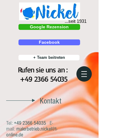
...seit 1931
Google Rezension
Facebook
+ Team beitreten
Rufen sie uns an :
+49 2366 54035
Kontakt
Tel:
+49 2366 54035
E-
mail:
malerbetrieb.nickel@t-
online.de